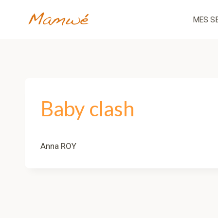
Aller
au
MES S
contenu
Baby clash
Anna ROY